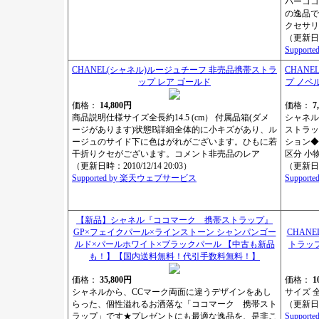
バーココ
の逸品で
クセサリ
（更新日時：
Suppor
CHANEL(シャネル)ルージュチーフ 非売品携帯ストラ
CHAN
ップ レア ゴールド
プ ノベ
価格：
14,800円
価格：
7
商品説明仕様サイズ全長約14.5 (cm） 付属品箱(ダメ
シャネル
ージがあります)状態B詳細全体的に小キズがあり、ル
ストラッ
ージュのサイド下に色はがれがございます。ひもに若
ション◆
干折りクセがございます。コメント非売品のレア
区分 小物
（更新日時：2010/12/14 20:03）
（更新日時：
Supported by 楽天ウェブサービス
Suppor
【新品】シャネル『ココマーク 携帯ストラップ』
GP×フェイクパール×ラインストーン シャンパンゴー
CHANE
ルド×パールホワイト×ブラックパール 【中古も新品
トラップ
も！】【国内送料無料！代引手数料無料！】
価格：
35,800円
価格：
1
シャネルから、CCマーク両面に違うデザインをあし
サイズ 
らった、個性溢れるお洒落な「ココマーク 携帯スト
（更新日時：
ラップ」です★プレゼントにも最適な逸品を、是非こ
Suppor