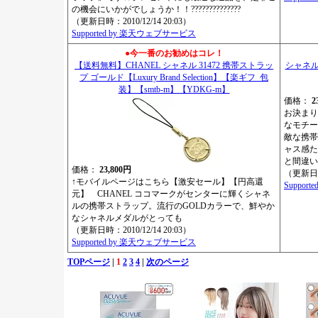
の機会にいかがでしょうか！！??????????????
（更新日時：2010/12/14 20:03）
Supported by 楽天ウェブサービス
●今一番のお勧めはコレ！
【送料無料】CHANEL シャネル 31472 携帯ストラッ
シャネル
プ ゴールド【Luxury Brand Selection】【楽ギフ_包
装】【smtb-m】【YDKG-m】
価格：
2
お決まり
なモチー
敵な携帯
ャス感た
と間違い
価格：
23,800円
（更新日時：
↑モバイルページはこちら【激安セール】【円高還
Suppor
元】 CHANEL ココマークがセンターに輝くシャネ
ルの携帯ストラップ。流行のGOLDカラーで、鮮やか
なシャネルメダルがとっても
（更新日時：2010/12/14 20:03）
Supported by 楽天ウェブサービス
TOPページ
|
1
2
3
4
|
次のページ