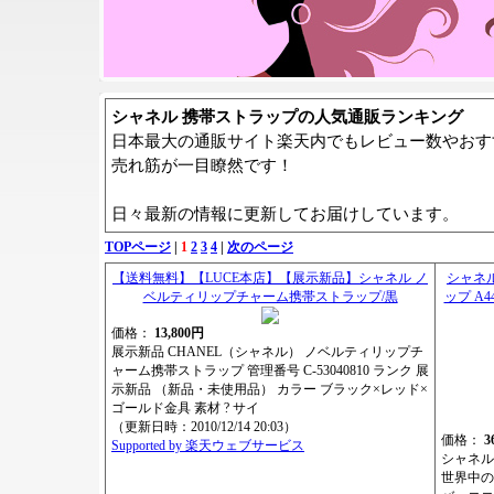
シャネル 携帯ストラップの人気通販ランキング
日本最大の通販サイト楽天内でもレビュー数やおす
売れ筋が一目瞭然です！
日々最新の情報に更新してお届けしています。
TOPページ
|
1
2
3
4
|
次のページ
【送料無料】【LUCE本店】【展示新品】シャネル ノ
シャネ
ベルティリップチャーム携帯ストラップ/黒
ップ A44
価格：
13,800円
展示新品 CHANEL（シャネル） ノベルティリップチ
ャーム携帯ストラップ 管理番号 C-53040810 ランク 展
示新品 （新品・未使用品） カラー ブラック×レッド×
ゴールド金具 素材 ? サイ
（更新日時：2010/12/14 20:03）
価格：
3
Supported by 楽天ウェブサービス
シャネル
世界中の